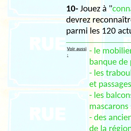
10-
Jouez à "
conna
devrez reconnaîtr
parmi les 120 act
Voir aussi
- le mobilie
:
banque de 
- les trabo
et passages
- les balcon
mascarons 
- des ancie
de la régio