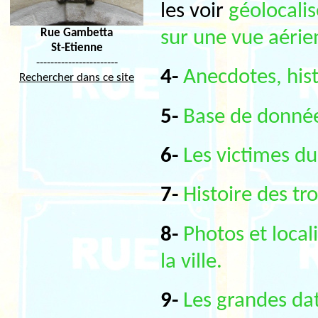
les voir
géolocalis
Rue Gambetta
sur une vue aéri
St-Etienne
-----------------------
4-
Anecdotes, histo
Rechercher dans ce site
5-
Base de données
6-
Les victimes 
7-
Histoire des tr
8-
Photos et local
la ville.
9-
Les grandes dat