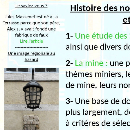
Le saviez-vous ?
Histoire des n
Jules Massenet est né à La
e
Terrasse parce que son père,
Alexis, y avait fondé une
1-
Une étude des
fabrique de faux
Lire l'article
ainsi que divers d
-----------------------
Une image régionale au
hasard
2-
La mine :
une pa
thèmes miniers, le
de mine, leurs no
3-
Une base de d
plus largement, de
à critères de séle